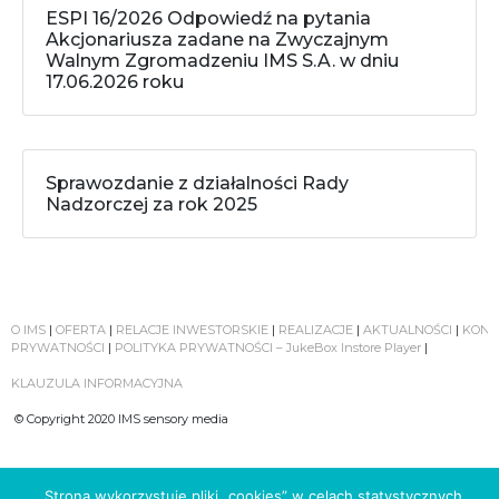
ESPI 16/2026 Odpowiedź na pytania
Akcjonariusza zadane na Zwyczajnym
Walnym Zgromadzeniu IMS S.A. w dniu
17.06.2026 roku
Sprawozdanie z działalności Rady
Nadzorczej za rok 2025
O IMS
|
OFERTA
|
RELACJE INWESTORSKIE
|
REALIZACJE
|
AKTUALNOŚCI
|
KONT
PRYWATNOŚCI
|
POLITYKA PRYWATNOŚCI – JukeBox Instore Player
|
KLAUZULA INFORMACYJNA
© Copyright 2020 IMS sensory media
Strona wykorzystuje pliki „cookies” w celach statystycznych.