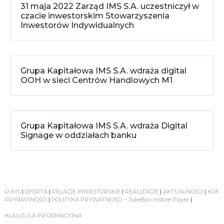
31 maja 2022 Zarząd IMS S.A. uczestniczył w
czacie inwestorskim Stowarzyszenia
Inwestorów Indywidualnych
Grupa Kapitałowa IMS S.A. wdraża digital
OOH w sieci Centrów Handlowych M1
Grupa Kapitałowa IMS S.A. wdraża Digital
Signage w oddziałach banku
O IMS
|
OFERTA
|
RELACJE INWESTORSKIE
|
REALIZACJE
|
AKTUALNOŚCI
|
KONT
PRYWATNOŚCI
|
POLITYKA PRYWATNOŚCI – JukeBox Instore Player
|
KLAUZULA INFORMACYJNA