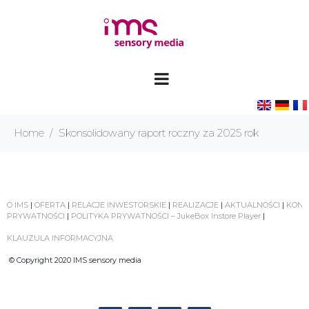
Home
Skonsolidowany raport roczny za 2025 rok
O IMS
|
OFERTA
|
RELACJE INWESTORSKIE
|
REALIZACJE
|
AKTUALNOŚCI
|
KONT
PRYWATNOŚCI
|
POLITYKA PRYWATNOŚCI – JukeBox Instore Player
|
KLAUZULA INFORMACYJNA
© Copyright 2020 IMS sensory media