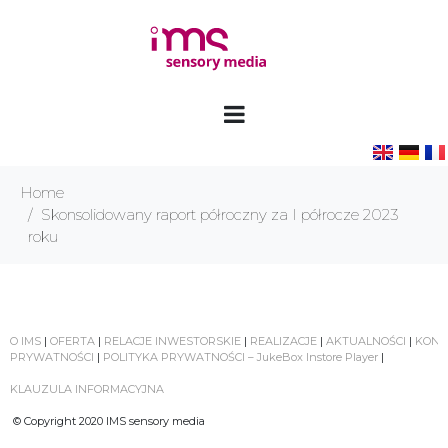
Home
Skonsolidowany raport półroczny za I półrocze 2023
roku
O IMS
|
OFERTA
|
RELACJE INWESTORSKIE
|
REALIZACJE
|
AKTUALNOŚCI
|
KONT
PRYWATNOŚCI
|
POLITYKA PRYWATNOŚCI – JukeBox Instore Player
|
KLAUZULA INFORMACYJNA
© Copyright 2020 IMS sensory media