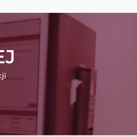
EJ
ji