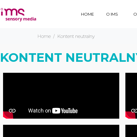
HOME
O IMS
O
Home
Kontent neutralny
KONTENT NEUTRALN