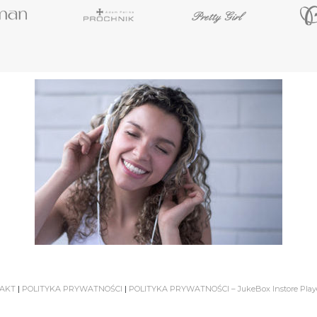
AKT
|
POLITYKA PRYWATNOŚCI
|
POLITYKA PRYWATNOŚCI – JukeBox Instore Play