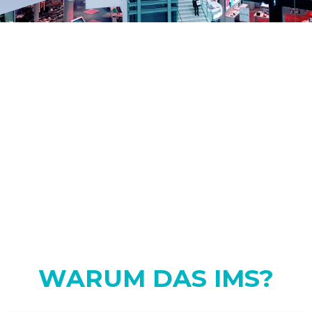
58%
von Kunden in einem
Gemischtwarenladen erinnern
sich und schätzen gute Musik
im diesem Geschäft.
Elevating the Customer Experience / Walnut
Unlimited - January 2019
25%
von Kunden verbessern ihre
Einkaufsliste durch In-Store
Promo-Meldungen.
WARUM DAS IMS?