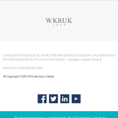
O IMS
|
OFERTA
|
RELACJE INWESTORSKIE
|
REALIZACJE
|
AKTUALNOŚCI
|
KONT
PRYWATNOŚCI
|
POLITYKA PRYWATNOŚCI – JukeBox Instore Player
|
KLAUZULA INFORMACYJNA
© Copyright 2020 IMS sensory media
Ta strona korzysta z ciasteczek aby świadczyć usługi na